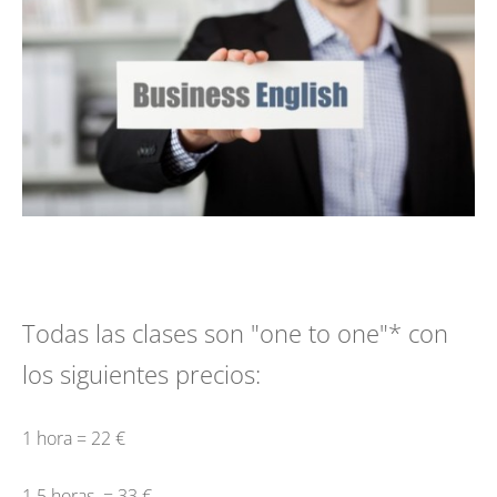
Todas las clases son "one to one"* con
los siguientes precios:
1 hora = 22 €
1.5 horas = 33 €