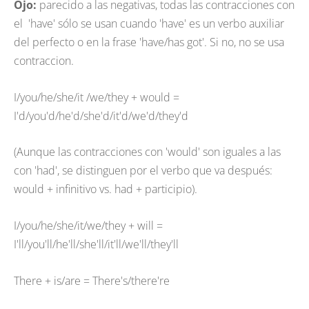
Ojo:
parecido a las negativas, todas las contracciones con
el 'have' sólo se usan cuando 'have' es un verbo auxiliar
del perfecto o en la frase 'have/has got'. Si no, no se usa
contraccion.
I/you/he/she/it /we/they + would =
I'd/you'd/he'd/she'd/it'd/we'd/they'd
(Aunque las contracciones con 'would' son iguales a las
con 'had', se distinguen por el verbo que va después:
would + infinitivo vs. had + participio).
I/you/he/she/it/we/they + will =
I'll/you'll/he'll/she'll/it'll/we'll/they'll
There + is/are = There's/there're