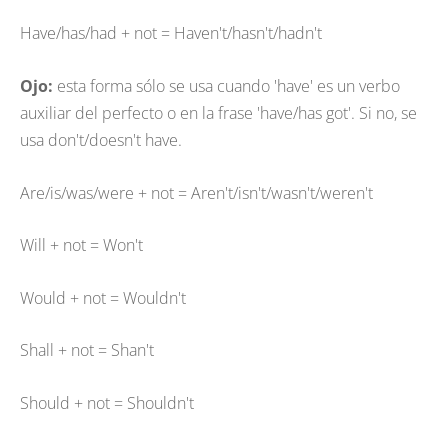
Have/has/had + not = Haven't/hasn't/hadn't
Ojo:
esta forma sólo se usa cuando 'have' es un verbo
auxiliar del perfecto o en la frase 'have/has got'. Si no, se
usa don't/doesn't have.
Are/is/was/were + not = Aren't/isn't/wasn't/weren't
Will + not = Won't
Would + not = Wouldn't
Shall + not = Shan't
Should + not = Shouldn't