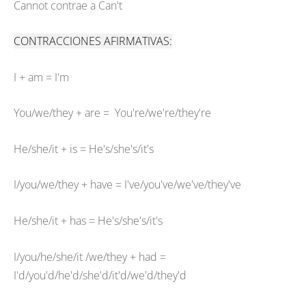
Cannot contrae a Can't
CONTRACCIONES AFIRMATIVAS:
I + am = I'm
You/we/they + are = You're/we're/they're
He/she/it + is = He's/she's/it's
I/you/we/they + have = I've/you've/we've/they've
He/she/it + has = He's/she's/it's
I/you/he/she/it /we/they + had =
I'd/you'd/he'd/she'd/it'd/we'd/they'd