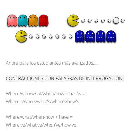
Ahora para los estudiantes más avanzados.....
CONTRACCIONES CON PALABRAS DE INTERROGACION:
Where/who/what/when/how + has/is =
Where's/who's/what's/when's/how's
Where/what/when/how + have =
Where've/what've/when've/how've