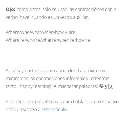
Ojo:
como antes, sólo se usan las contracciónes con el
verbo 'have' cuando es un verbo auxiliar.
Where/who/what/when/how + are =
Where're/who're/what're/when're/how're
Aquí hay bastantes para aprender. La próxima vez
miraremos las contracciones informales...mientras
tanto...happy learning! ¡A machacar palabras! 😁🇬🇧
Si quieres ver más técnicas para hablar como un nativo,
echa un vistazo a
este artículo
.